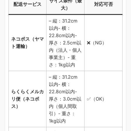
サイズ条件（最
配送サービス
対応可否
大）
– 縦：31.2cm
以内- 横：
22.8cm以内-
ネコポス（ヤマ
厚さ：2.5cm以
❌（NG）
ト運輸）
内（法人・個人
事業主）- 重
さ：1kg以内
– 縦：31.2cm
以内- 横：
らくらくメルカ
22.8cm以内-
リ便（ネコポ
厚さ：3.0cm以
✅（OK）
ス）
内（個人間取
引）- 重さ：
1kg以内