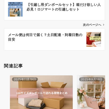
投
【引越し用ダンボールセット】箱だけ欲しい人
稿
必見！ロジマートの引越しセット
ナ
ビ
ゲ
次のページへ
ー
メール便は何日で届く？土日配達・到着日数の
シ
目安
ョ
ン
関連記事
2025年11月19日
2025年9月19日